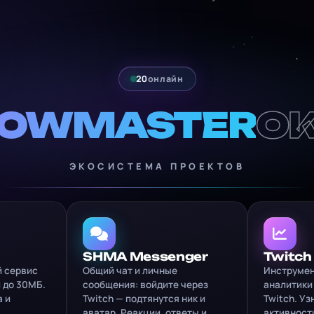
20
онлайн
OWMASTER
O
ЭКОСИСТЕМА ПРОЕКТОВ
SHMA Messenger
Twitch
 сервис
Общий чат и личные
Инструмен
 до 30МБ.
сообщения: войдите через
аналитики
 и
Twitch — подтянутся ник и
Twitch. Уз
аватар. Реакции, ответы и
активност