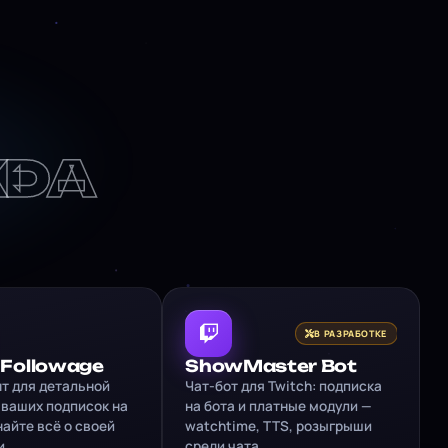
KDA
В РАЗРАБОТКЕ
 Followage
ShowMaster Bot
т для детальной
Чат-бот для Twitch: подписка
 ваших подписок на
на бота и платные модули —
найте всё о своей
watchtime, TTS, розыгрыши
и.
среди чата.