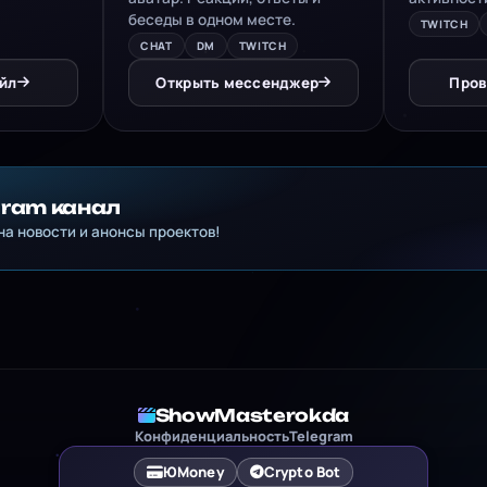
беседы в одном месте.
TWITCH
CHAT
DM
TWITCH
йл
Открыть мессенджер
Пров
gram канал
а новости и анонсы проектов!
ShowMasterokda
Конфиденциальность
Telegram
ЮMoney
Crypto Bot