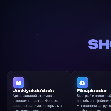
SH
JoskiyokdaVods
Fileuploader
Архив записей стримов в
Быстрый и надежный
высоком качестве. Фильмы,
для обмена файлами
сериалы и аниме, которые мы
Мгновенная загрузка
смотрели вместе.
удобные ссылки.