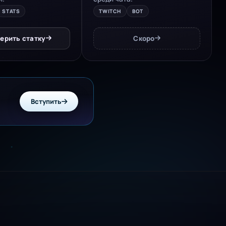
STATS
TWITCH
BOT
ерить статку
Скоро
Вступить