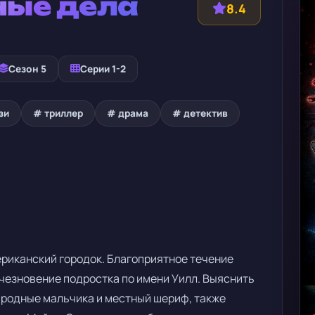
ные дела
8.4
Сезон 5
Серии 1-2
зи
# триллер
# драма
# детектив
ериканский городок. Благоприятное течение
чезновение подростка по имени Уилл. Выяснить
 родные мальчика и местный шериф, также