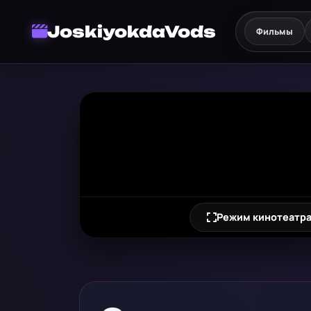
JoskiyokdaVods
Фильмы
Режим кинотеатр