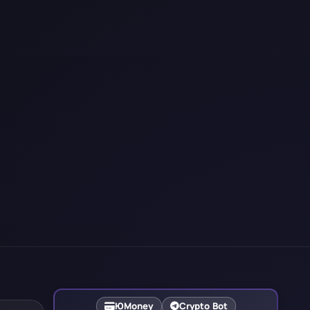
ЮMoney
Crypto Bot