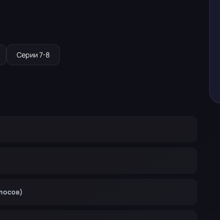
Серии 7-8
олосов)