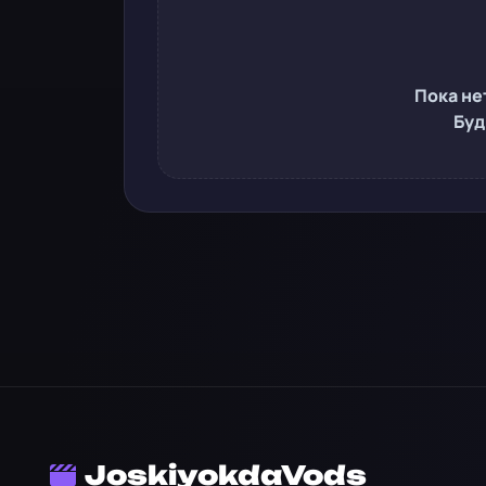
Пока не
Буд
JoskiyokdaVods