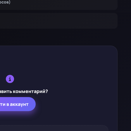
осов)
авить комментарий?
ти в аккаунт