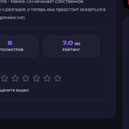
лла – Майка. Он начинает собственное
 к разгадке, и теперь ему предстоит оказаться в
ронних сил.
6
7.0
(6)
РОСМОТРОВ
РЕЙТИНГ
цените видео