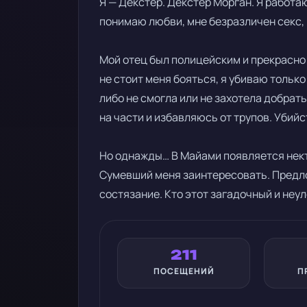
Я — Декстер. Декстер Морган. Я работа
понимаю любви, мне безразличен секс, и
Мой отец был полицейским и прекрасно
не стоит меня бояться, я убиваю только
либо не смогла или не захотела добрат
на части и избавляюсь от трупов. Убийс
Но однажды… В Майами появляется нект
Сумевший меня заинтересовать. Предл
состязание. Кто этот загадочный и неу
211
ПОСЕЩЕНИЙ
П