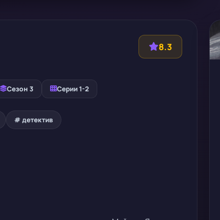
8.3
Сезон 3
Серии 1-2
# детектив