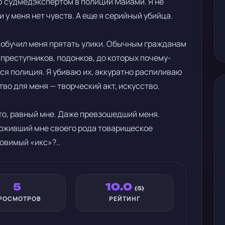
ю судмедэкспертом в полиции Майами. Я не
 у меня нет чувств. А еще я серийный убийца.
 обучил меня прятать улики. Обычным гражданам
 преступников, подонков, до которых почему-
ься полиция. Я убиваю их, аккуратно распиливаю
тво для меня — творческий акт, искусство.
о, равный мне. Даже превзошедший меня.
оживший мне своего рода товарищеское
ловимый «икс»?..
5
10.0
(5)
РОСМОТРОВ
РЕЙТИНГ