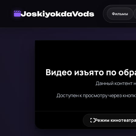
JoskiyokdaVods
Фильмы
Видео изъято по об
Данный контент 
Доступен к просмотру через кнопк
Режим кинотеатр