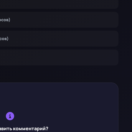
осов)
осов)
авить комментарий?