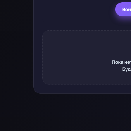
Вой
Пока не
Буд