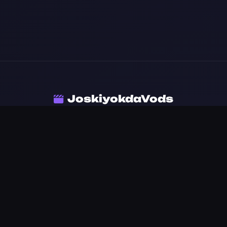
JoskiyokdaVods
© 2026 Все права защищены. Контент для ознакомления.
Support:
joskiyokdavods@mail.ru и
@showmasterokda7
Политика конфиденциальности
Telegram
ЮMoney
Crypto Bot
Изображение
недоступно
Поддержать проект
картой · крипта · Telegram