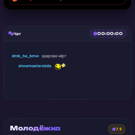
Чат
00:00:00
dmb_ha_bmw
:
здарова чёрт
showmasterokda
:
Молодёжка
7.9