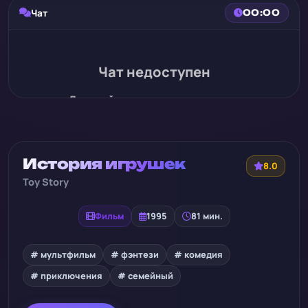
Чат
00:00
Чат недоступен
Для этой записи нет истории чата
История игрушек
8.0
Toy Story
Фильм
1995
81 мин.
# мультфильм
# фэнтези
# комедия
# приключения
# семейный