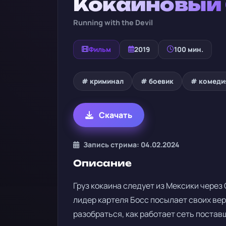
Кокаиновый
Running with the Devil
Фильм
2019
100 мин.
# криминал
# боевик
# комеди
Скачать
Запись стрима: 04.02.2024
Описание
Груз кокаина следует из Мексики через 
лидер картеля Босс посылает своих ве
разобраться, как работает сеть постав