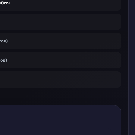
мбия
сов)
сов)