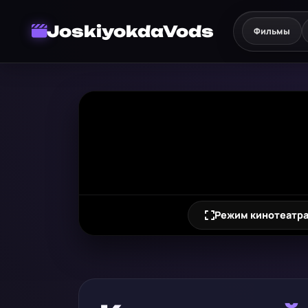
JoskiyokdaVods
Фильмы
Режим кинотеатр