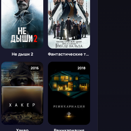
Не дыши 2
Фантастические твари: Преступления Грин-де-Вальда
2016
2018
Хакер
Реинкарнация