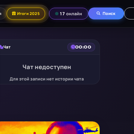
я
Итоги 2025
17
онлайн
Поиск
Чат
00:00
Чат недоступен
Для этой записи нет истории чата