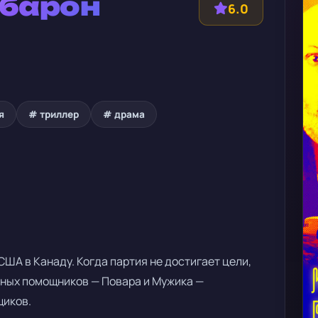
 барон
6.0
я
# триллер
# драма
США в Канаду. Когда партия не достигает цели,
рных помощников — Повара и Мужика —
щиков.