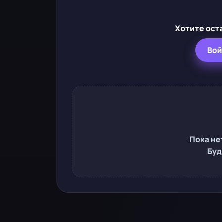
Хотите ост
Вой
Пока не
Буд