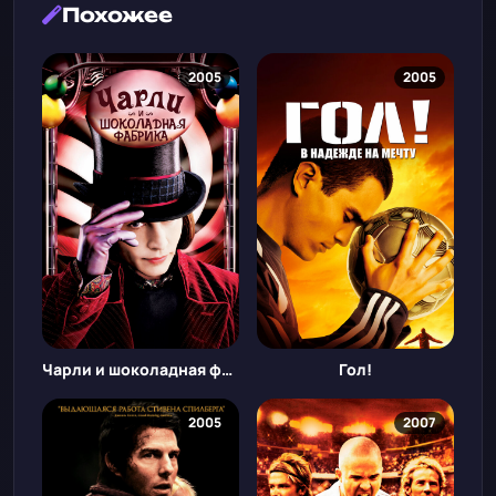
Похожее
2005
2005
Чарли и шоколадная фабрика
Гол!
2005
2007