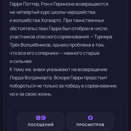
Гарри Поттер, Рон и Гермиона возвращаются
на четвёртый курс школы чародейства
и волшебства Хогвартс. При таинственных
обстоятельствах Гарри был отобран в число
участников опасного соревнования — Турнира
Трёх Волшебников, однако проблема в том,
что все его соперники — намного старше
и сильнее.
К тому же, знаки указывают на возвращение
Лорда Волдеморта. Вскоре Гарри предстоит
побороться не только за победу в соревновании,
но и за свою жизнь.
89
0
ПОСЕЩЕНИЙ
ПРОСМОТРОВ