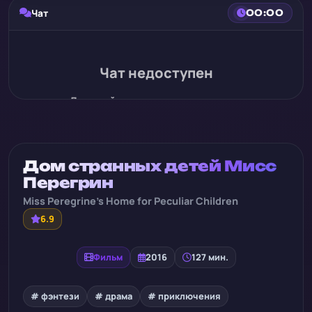
Чат
00:00
Чат недоступен
Для этой записи нет истории чата
Дом странных детей Мисс
Перегрин
Miss Peregrine's Home for Peculiar Children
6.9
Фильм
2016
127 мин.
# фэнтези
# драма
# приключения