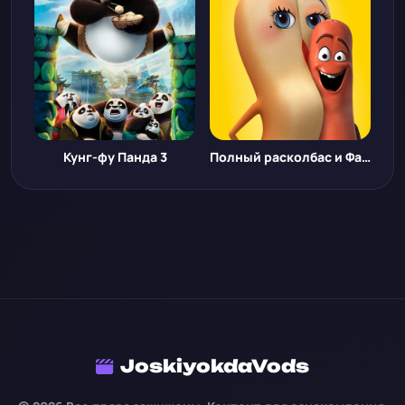
Кунг-фу Панда 3
Полный расколбас и Фантастические твари: Тайны Дамблдора
JoskiyokdaVods