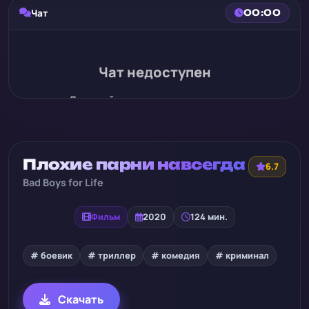
Чат
00:00
Чат недоступен
Для этой записи нет истории чата
Плохие парни навсегда
6.7
Bad Boys for Life
Фильм
2020
124 мин.
# боевик
# триллер
# комедия
# криминал
Скачать