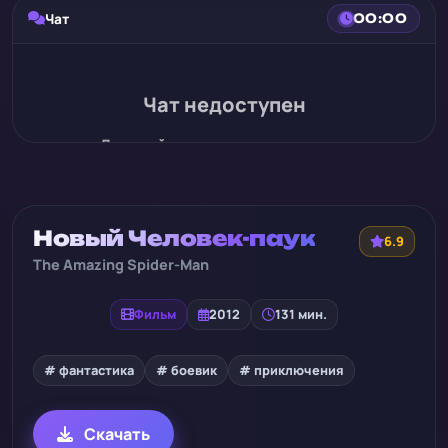
Чат
00:00
Чат недоступен
Для этой записи нет истории чата
Новый Человек-паук
6.9
The Amazing Spider-Man
Фильм
2012
131 мин.
# фантастика
# боевик
# приключения
Скачать