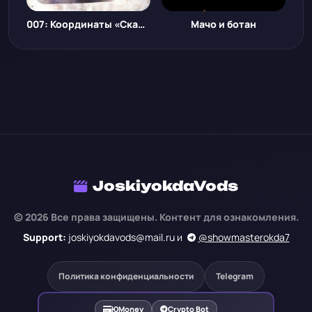
007: Координаты «Скайфолл»
Мачо и ботан
JoskiyokdaVods
© 2026 Все права защищены. Контент для ознакомления.
Support:
joskiyokdavods@mail.ru и
@showmasterokda7
Политика конфиденциальности
Telegram
ЮMoney
Crypto Bot