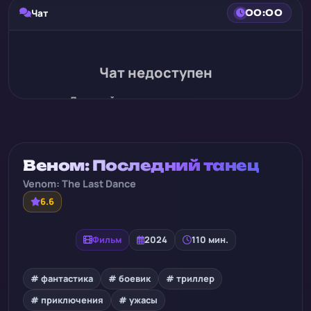
Чат
00:00
Чат недоступен
Для этой записи нет истории чата
Веном: Последний танец
Venom: The Last Dance
6.6
Фильм
2024
110 мин.
# фантастика
# боевик
# триллер
# приключения
# ужасы