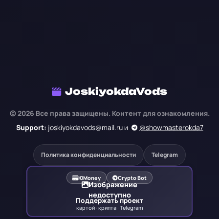
JoskiyokdaVods
© 2026 Все права защищены. Контент для ознакомления.
Support:
joskiyokdavods@mail.ru и
@showmasterokda7
Политика конфиденциальности
Telegram
ЮMoney
Crypto Bot
Изображение
недоступно
Поддержать проект
картой · крипта · Telegram