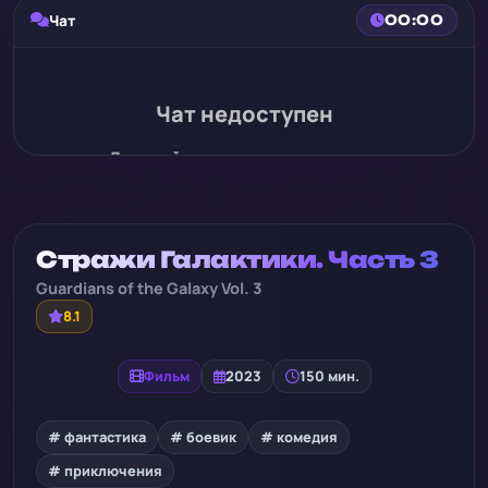
Чат
00:00
Чат недоступен
Для этой записи нет истории чата
Стражи Галактики. Часть 3
Guardians of the Galaxy Vol. 3
8.1
Фильм
2023
150 мин.
# фантастика
# боевик
# комедия
# приключения