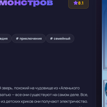
 монстров
8.1
едия
# приключения
# семейный
й зверь, похожий на чудовище из «Аленького
ватью — все они существуют на самом деле. Все,
о из детских криков они получают электричество.