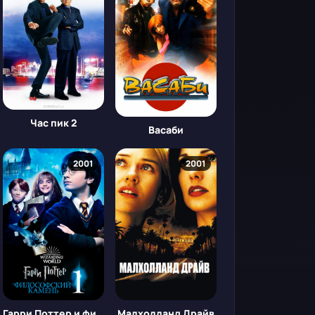
Час пик 2
Васаби
2001
2001
Гарри Поттер и философский камень
Малхолланд Драйв