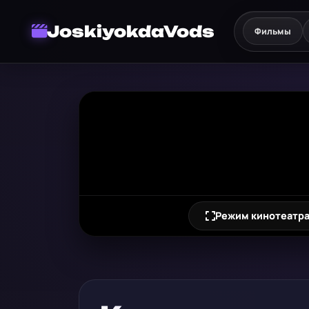
JoskiyokdaVods
Фильмы
Режим кинотеатр