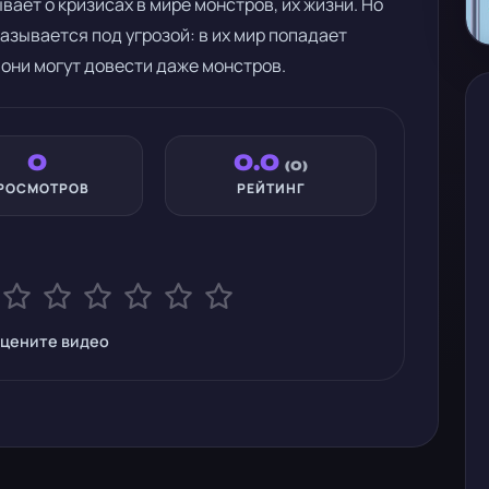
ет о кризисах в мире монстров, их жизни. Но
зывается под угрозой: в их мир попадает
о они могут довести даже монстров.
0
0.0
(0)
РОСМОТРОВ
РЕЙТИНГ
цените видео