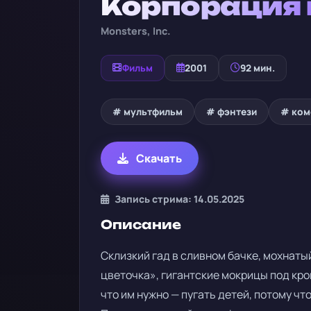
Корпорация
Monsters, Inc.
Фильм
2001
92 мин.
# мультфильм
# фэнтези
# ком
Скачать
Запись стрима: 14.05.2025
Описание
Склизкий гад в сливном бачке, мохнаты
цветочка», гигантские мокрицы под кро
что им нужно — пугать детей, потому чт