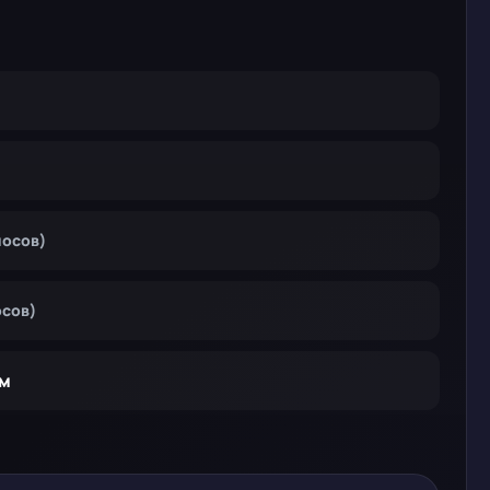
лосов)
осов)
м