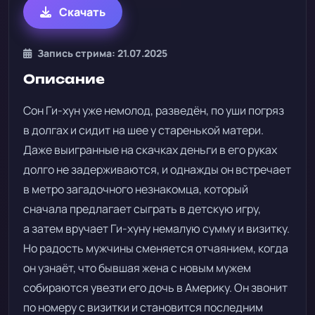
Скачать
Запись стрима: 21.07.2025
Описание
Сон Ги-хун уже немолод, разведён, по уши погряз
в долгах и сидит на шее у старенькой матери.
Даже выигранные на скачках деньги в его руках
долго не задерживаются, и однажды он встречает
в метро загадочного незнакомца, который
сначала предлагает сыграть в детскую игру,
а затем вручает Ги-хуну немалую сумму и визитку.
Но радость мужчины сменяется отчаянием, когда
он узнаёт, что бывшая жена с новым мужем
собираются увезти его дочь в Америку. Он звонит
по номеру с визитки и становится последним