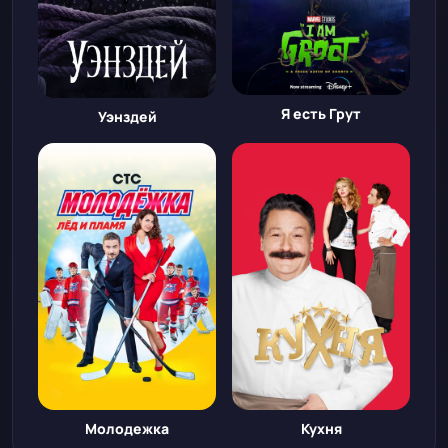
Я есть Грут
Уэнздей
Молодежка
Кухня