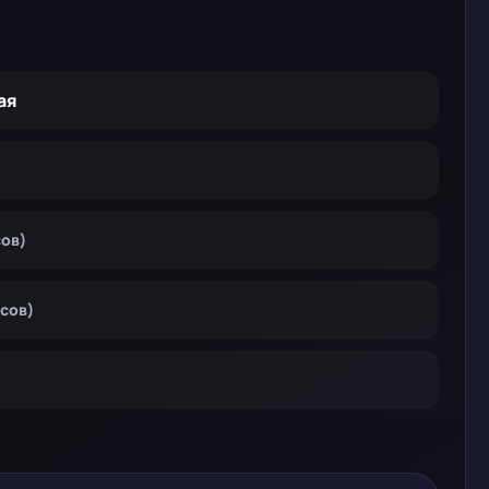
ая
сов)
осов)