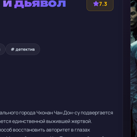
п и дьявол
7.3
л
# детектив
ального города Чхонан Чан Дон-су подвергается
ается единственной выжившей жертвой.
особ восстановить авторитет в глазах