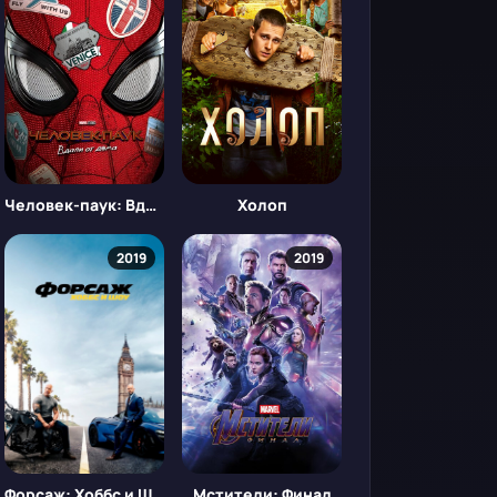
Человек-паук: Вдали от дома
Холоп
2019
2019
Форсаж: Хоббс и Шоу
Мстители: Финал