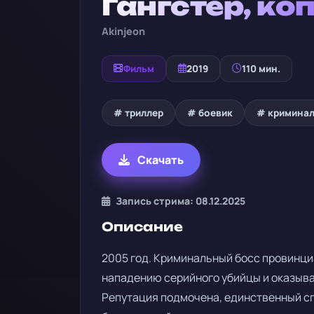
Гангстер, ко
Akinjeon
Фильм
2019
110 мин.
# триллер
# боевик
# кримина
Скачать
Запись стрима: 08.12.2025
Описание
2005 год. Криминальный босс провинци
нападению серийного убийцы и оказыв
Репутация подмочена, единственный сп