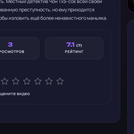
ь. Местный детектив Чон Тхэ-сок всей своей
ванную преступность, но ему приходится
обы изловить ещё более ненавистного маньяка.
3
7.1
(7)
РОСМОТРОВ
РЕЙТИНГ
цените видео