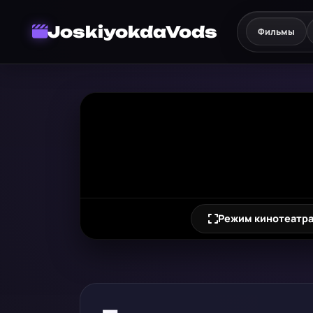
JoskiyokdaVods
Фильмы
Режим кинотеатр