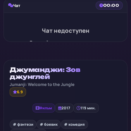
Чат
00:00
Чат недоступен
Для этой записи нет истории чата
Джуманджи: Зов
джунглей
Jumanji: Welcome to the Jungle
6.9
Фильм
2017
119 мин.
# фэнтези
# боевик
# комедия