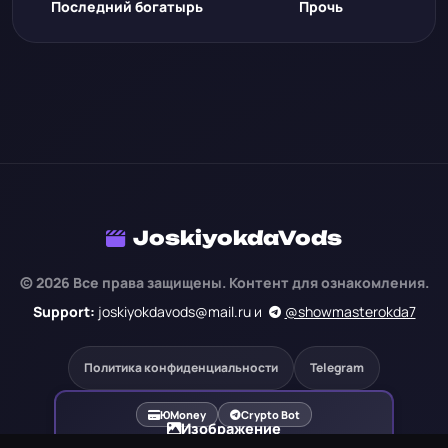
Последний богатырь
Прочь
JoskiyokdaVods
© 2026 Все права защищены. Контент для ознакомления.
Support:
joskiyokdavods@mail.ru и
@showmasterokda7
Политика конфиденциальности
Telegram
ЮMoney
Crypto Bot
Изображение