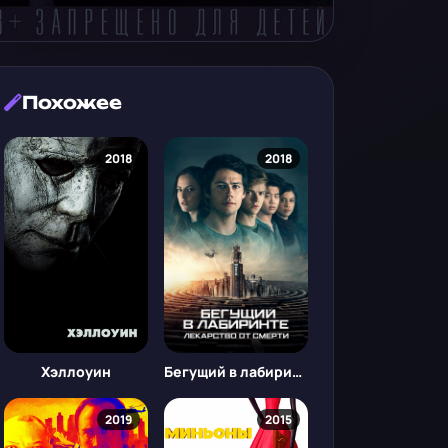
Похожее
2018
2018
Хэллоуин
Бегущий в лабиринте: Лекарство от смерти
2019
2015