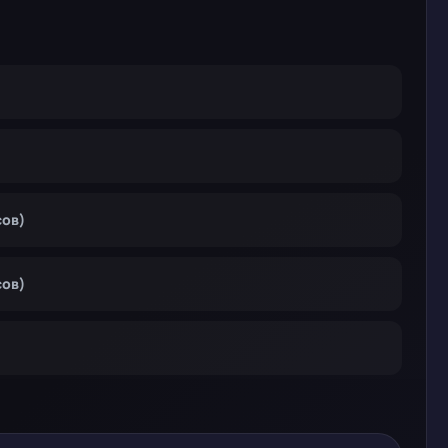
сов)
сов)