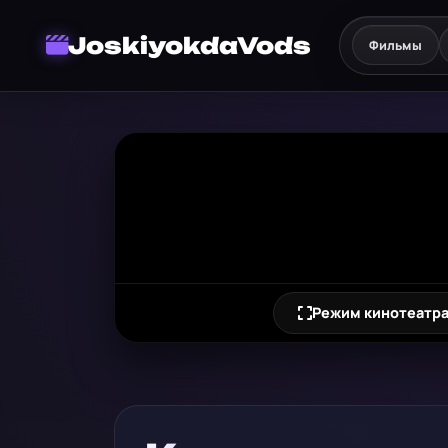
JoskiyokdaVods
Фильмы
Режим кинотеатр