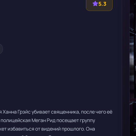
5.3
 Ханна Грэйс убивает священника, после чего её
 полицейская Меган Рид посещает группу
жет избавиться от видений прошлого. Она