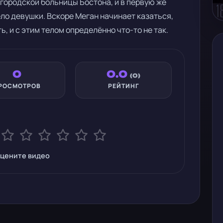
 городской больницы Бостона, и в первую же
ло девушки. Вскоре Меган начинает казаться,
ь, и с этим телом определённо что-то не так.
0
0.0
(0)
РОСМОТРОВ
РЕЙТИНГ
цените видео