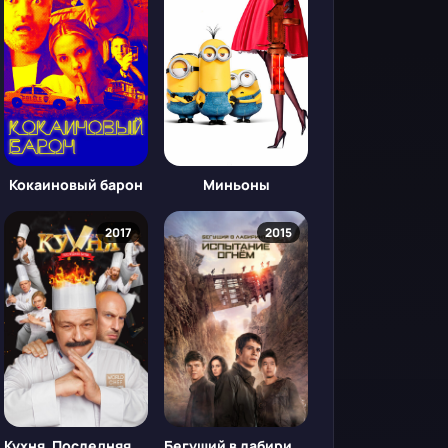
Кокаиновый барон
Миньоны
2017
2015
Кухня. Последняя битва
Бегущий в лабиринте: Испытание огнём