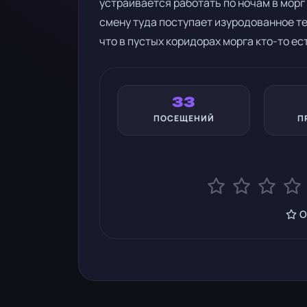
устраивается работать по ночам в морг
смену туда поступает изуродованное те
что в пустых коридорах морга кто-то ест
33
ПОСЕЩЕНИЙ
П
О