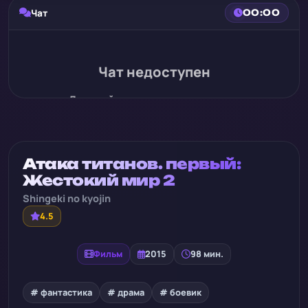
Чат
00:00
Чат недоступен
Для этой записи нет истории чата
Атака титанов. первый:
Жестокий мир 2
Shingeki no kyojin
4.5
Фильм
2015
98 мин.
# фантастика
# драма
# боевик