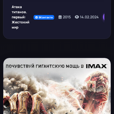
Атака
титанов.
2015
14.02.2024
первый:
ВКонтакте
Жестокий
мир