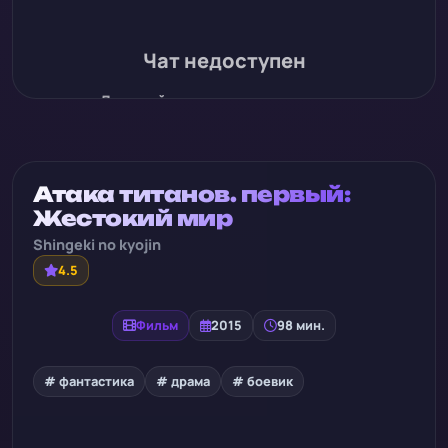
Чат недоступен
Для этой записи нет истории чата
Атака титанов. первый:
Жестокий мир
Shingeki no kyojin
4.5
Фильм
2015
98 мин.
# фантастика
# драма
# боевик