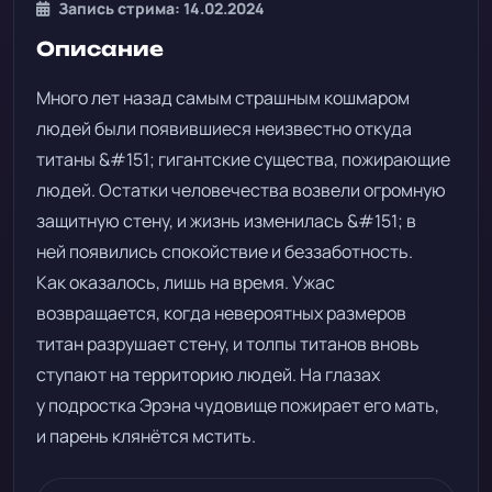
Запись стрима: 14.02.2024
Описание
Много лет назад самым страшным кошмаром
людей были появившиеся неизвестно откуда
титаны &#151; гигантские существа, пожирающие
людей. Остатки человечества возвели огромную
защитную стену, и жизнь изменилась &#151; в
ней появились спокойствие и беззаботность.
Как оказалось, лишь на время. Ужас
возвращается, когда невероятных размеров
титан разрушает стену, и толпы титанов вновь
ступают на территорию людей. На глазах
у подростка Эрэна чудовище пожирает его мать,
и парень клянётся мстить.