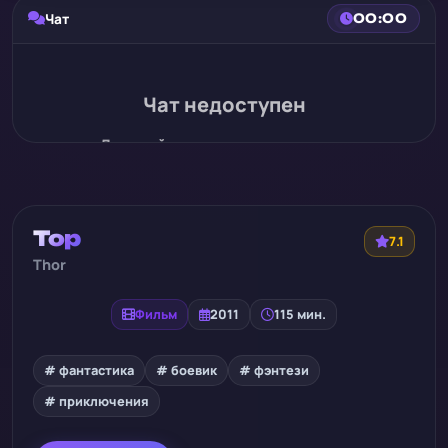
Чат
00:00
Чат недоступен
Для этой записи нет истории чата
Тор
7.1
Thor
Фильм
2011
115 мин.
# фантастика
# боевик
# фэнтези
# приключения