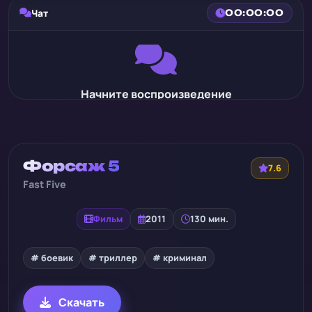
Чат
00:00:00
Начните воспроизведение
Форсаж 5
7.6
Fast Five
Фильм
2011
130 мин.
# боевик
# триллер
# криминал
Скачать