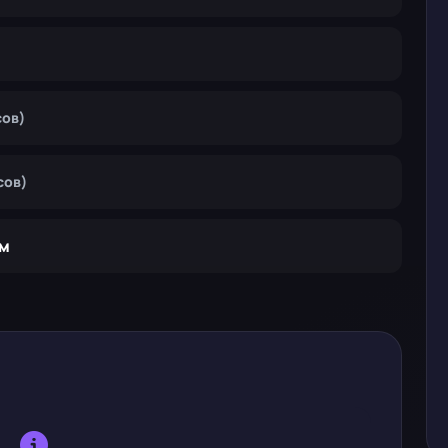
сов)
сов)
м