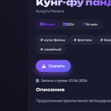
Кунг-фу пан
Kung Fu Panda 4
Фильм
2024
94 мин.
# мультфильм
# фэнтези
# бое
# семейный
Скачать
Запись стрима: 01.04.2024
Описание
Продолжение приключений легендарного