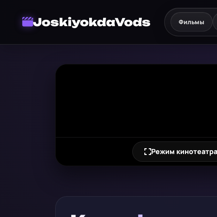
JoskiyokdaVods
Фильмы
Режим кинотеатр