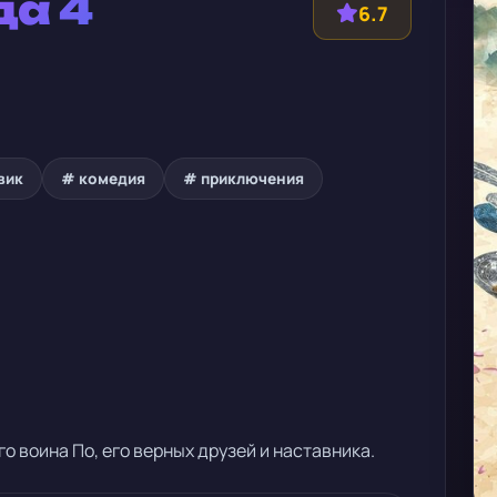
да 4
6.7
вик
# комедия
# приключения
 воина По, его верных друзей и наставника.