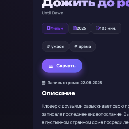
Дожить до р
Until Dawn
Фильм
2025
103 мин.
# ужасы
# драма
Скачать
Запись стрима: 22.08.2025
Описание
Кловер с друзьями разыскивает свою пр
записала последнее видеопослание. Вы
в пустынном странном доме посреди лес