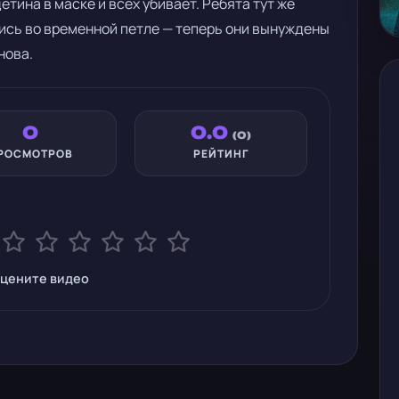
етина в маске и всех убивает. Ребята тут же
лись во временной петле — теперь они вынуждены
нова.
0
0.0
(0)
РОСМОТРОВ
РЕЙТИНГ
цените видео