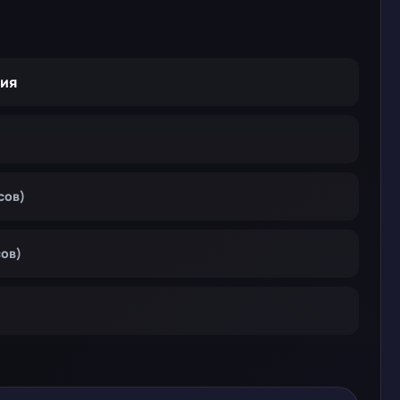
рия
сов)
сов)