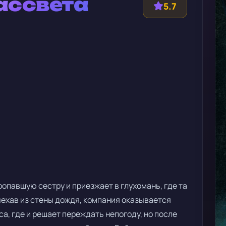
ассвета
5.7
опавшую сестру и приезжает в глухомань, где та
ехав из стены дождя, компания оказывается
а, где и решает переждать непогоду, но после