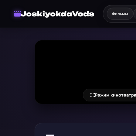
JoskiyokdaVods
Фильмы
Режим кинотеатр