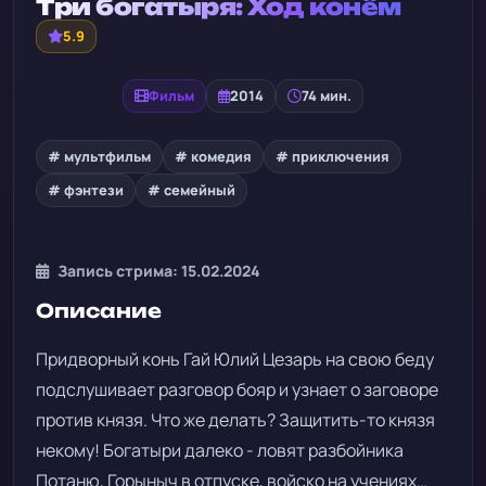
Три богатыря: Ход конём
5.9
Фильм
2014
74 мин.
# мультфильм
# комедия
# приключения
# фэнтези
# семейный
Запись стрима: 15.02.2024
Описание
Придворный конь Гай Юлий Цезарь на свою беду
подслушивает разговор бояр и узнает о заговоре
против князя. Что же делать? Защитить-то князя
некому! Богатыри далеко - ловят разбойника
Потаню, Горыныч в отпуске, войско на учениях…