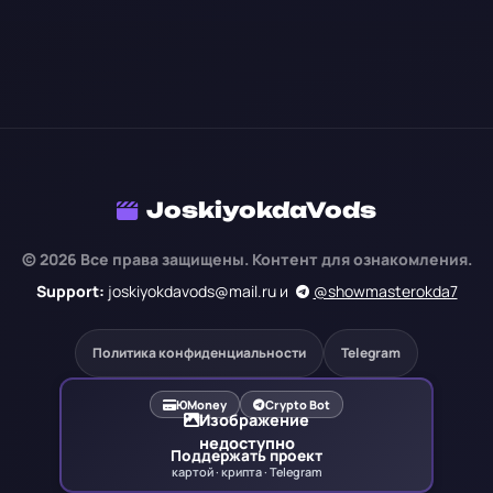
JoskiyokdaVods
© 2026 Все права защищены. Контент для ознакомления.
Support:
joskiyokdavods@mail.ru и
@showmasterokda7
Политика конфиденциальности
Telegram
ЮMoney
Crypto Bot
Изображение
недоступно
Поддержать проект
картой · крипта · Telegram