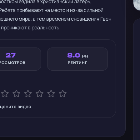
ростком ездила в христианский лагерь,
 Ребята прибывают на место и из-за сильной
ешнего мира, а тем временем сновидения Гвен
 проникают в реальность.
27
8.0
(4)
РОСМОТРОВ
РЕЙТИНГ
цените видео