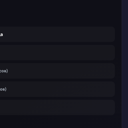
да
сов)
сов)