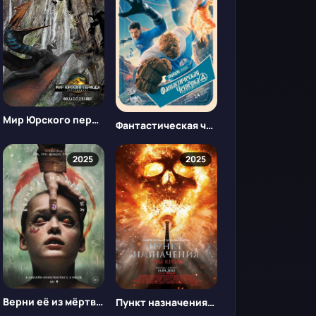
Мир Юрского периода: Возрождение
Фантастическая четвёрка: Первые шаги
2025
2025
Верни её из мёртвых
Пункт назначения: Узы крови