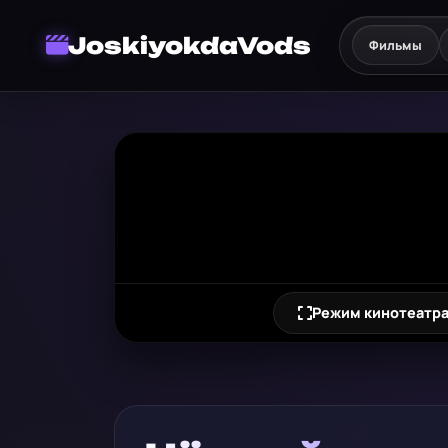
JoskiyokdaVods
Фильмы
Режим кинотеатр