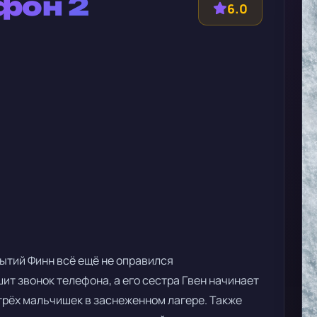
фон 2
6.0
бытий Финн всё ещё не оправился
т звонок телефона, а его сестра Гвен начинает
 трёх мальчишек в заснеженном лагере. Также