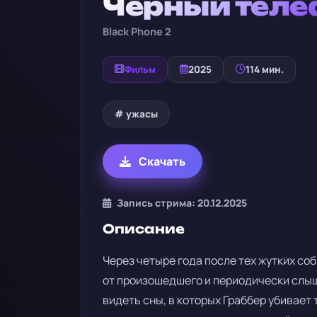
Чёрный теле
Black Phone 2
Фильм
2025
114 мин.
# ужасы
Скачать
Запись стрима: 20.12.2025
Описание
Через четыре года после тех жутких со
от произошедшего и периодически слыши
видеть сны, в которых Граббер убивает